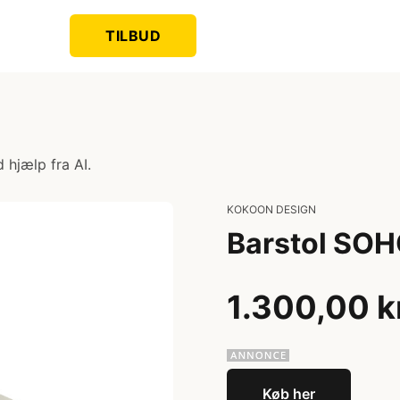
TILBUD
 hjælp fra AI.
KOKOON DESIGN
Barstol SO
1.300,00 k
Køb her