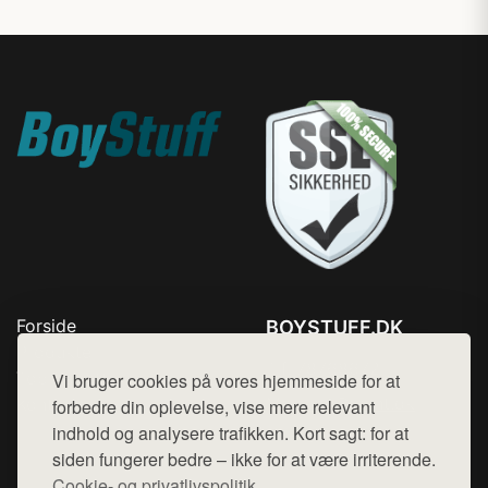
Forside
BOYSTUFF.DK
Produkter
Tlf. 78768672
Top Rabatter
Vi bruger cookies på vores hjemmeside for at
Mail:
hej@want.dk
Kontakt
forbedre din oplevelse, vise mere relevant
indhold og analysere trafikken. Kort sagt: for at
Cookie- og privatlivspolitik
siden fungerer bedre – ikke for at være irriterende.
Cookie- og privatlivspolitik.