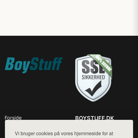
Forside
BOYSTUFF.DK
Produkter
Tlf. 78768672
Top Rabatter
Vi bruger cookies på vores hjemmeside for at