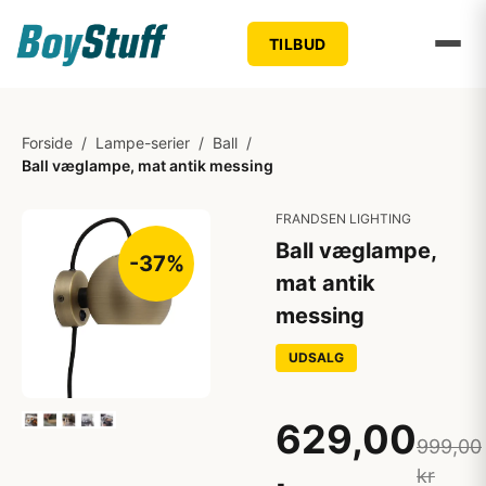
TILBUD
Forside
/
Lampe-serier
/
Ball
/
Ball væglampe, mat antik messing
FRANDSEN LIGHTING
Ball væglampe,
-37%
mat antik
messing
UDSALG
629,00
999,00
kr