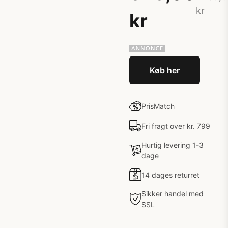
kr
kr
Køb her
PrisMatch
Fri fragt over kr. 799
Hurtig levering 1-3
dage
14 dages returret
Sikker handel med
SSL