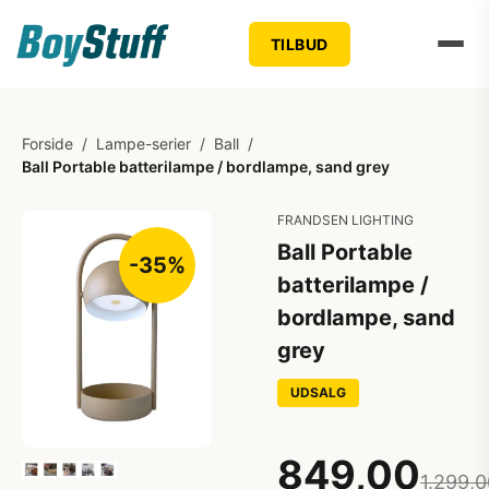
TILBUD
Forside
/
Lampe-serier
/
Ball
/
Ball Portable batterilampe / bordlampe, sand grey
FRANDSEN LIGHTING
Ball Portable
-35%
batterilampe /
bordlampe, sand
grey
UDSALG
849,00
1.299,0