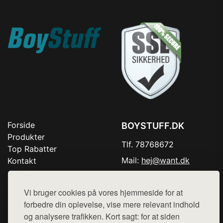
Forside
BOYSTUFF.DK
Produkter
Tlf. 78768672
Top Rabatter
Mail:
hej@want.dk
Kontakt
Cookie- og privatlivspolitik
Vi bruger cookies på vores hjemmeside for at
forbedre din oplevelse, vise mere relevant indhold
og analysere trafikken. Kort sagt: for at siden