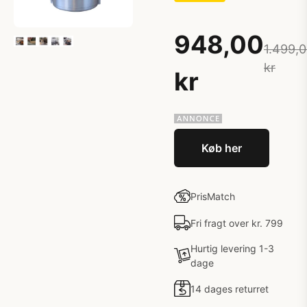
948,00
1.499,
kr
kr
Køb her
PrisMatch
Fri fragt over kr. 799
Hurtig levering 1-3
dage
14 dages returret