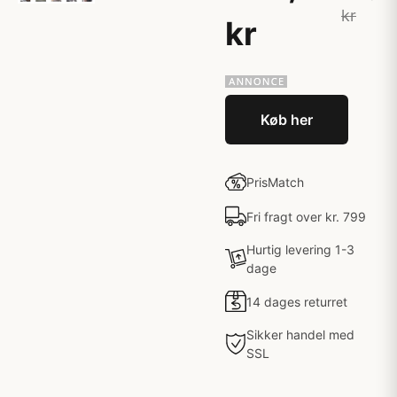
kr
kr
Køb her
PrisMatch
Fri fragt over kr. 799
Hurtig levering 1-3
dage
14 dages returret
Sikker handel med
SSL