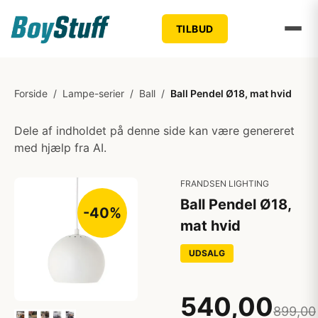
TILBUD
Forside
/
Lampe-serier
/
Ball
/
Ball Pendel Ø18, mat hvid
Dele af indholdet på denne side kan være genereret
med hjælp fra AI.
FRANDSEN LIGHTING
Ball Pendel Ø18,
-40%
mat hvid
UDSALG
540,00
899,00