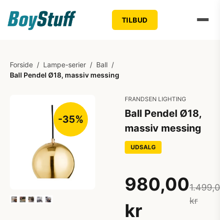
TILBUD
Forside
/
Lampe-serier
/
Ball
/
Ball Pendel Ø18, massiv messing
FRANDSEN LIGHTING
Ball Pendel Ø18,
-35%
massiv messing
UDSALG
980,00
1.499,
kr
kr