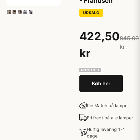
- Frandsen
UDSALG
422,50
845,00
kr
kr
Køb her
PrisMatch på lamper
Fri fragt på alle lamper
Hurtig levering 1-4
dage