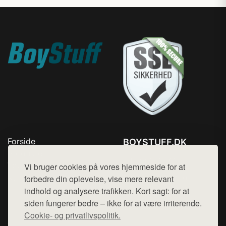
Forside
BOYSTUFF.DK
Produkter
Tlf. 78768672
Top Rabatter
Vi bruger cookies på vores hjemmeside for at
Mail:
hej@want.dk
Kontakt
forbedre din oplevelse, vise mere relevant
indhold og analysere trafikken. Kort sagt: for at
Cookie- og privatlivspolitik
siden fungerer bedre – ikke for at være irriterende.
Cookie- og privatlivspolitik.