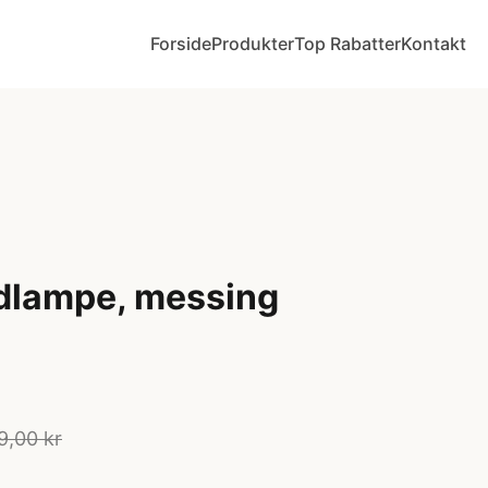
Forside
Produkter
Top Rabatter
Kontakt
dlampe, messing
9,00 kr