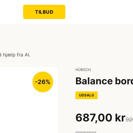
TILBUD
 hjælp fra AI.
HÜBSCH
Balance bor
-26%
UDSALG
687,00 kr
92