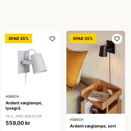
SPAR 35%
SPAR 35%
HÜBSCH
Ardent væglampe,
lysegrå
VEJL. PRIS 859,00 KR
HÜBSCH
559,00 kr
Ardent væglampe, sort