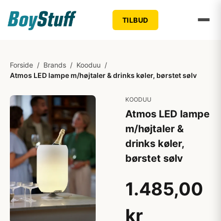
TILBUD
Forside
/
Brands
/
Kooduu
/
Atmos LED lampe m/højtaler & drinks køler, børstet sølv
KOODUU
Atmos LED lampe
m/højtaler &
drinks køler,
børstet sølv
1.485,00
kr