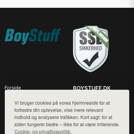
Forside
BOYSTUFF.DK
Produkter
Tlf. 78768672
Top Rabatter
Vi bruger cookies på vores hjemmeside for at
Mail:
hej@want.dk
Kontakt
forbedre din oplevelse, vise mere relevant
indhold og analysere trafikken. Kort sagt: for at
Cookie- og privatlivspolitik
siden fungerer bedre – ikke for at være irriterende.
Cookie- og privatlivspolitik.