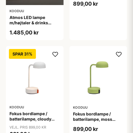
899,00 kr
KOODUU
Atmos LED lampe
m/højtaler & drinks
køler, messing
1.485,00 kr
SPAR 31%
KOODUU
KOODUU
Fokus bordlampe /
Fokus bordlampe /
batterilampe, cloudy
batterilampe, moss
(hvid)
(grøn)
VEJL. PRIS 899,00 KR
899,00 kr