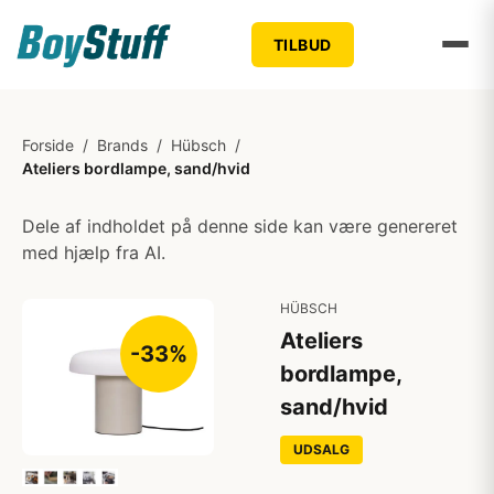
TILBUD
Forside
/
Brands
/
Hübsch
/
Ateliers bordlampe, sand/hvid
Dele af indholdet på denne side kan være genereret
med hjælp fra AI.
HÜBSCH
Ateliers
-33%
bordlampe,
sand/hvid
UDSALG