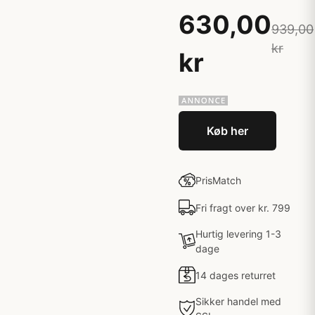
630,00
939,00
kr
kr
Køb her
PrisMatch
Fri fragt over kr. 799
Hurtig levering 1-3
dage
14 dages returret
Sikker handel med