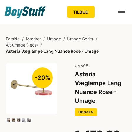
TILBUD
Forside
/
Mærker
/
Umage
/
Umage Serier
/
Alt umage (-eos)
/
Asteria Væglampe Lang Nuance Rose - Umage
UMAGE
Asteria
-20%
Væglampe Lang
Nuance Rose -
Umage
UDSALG