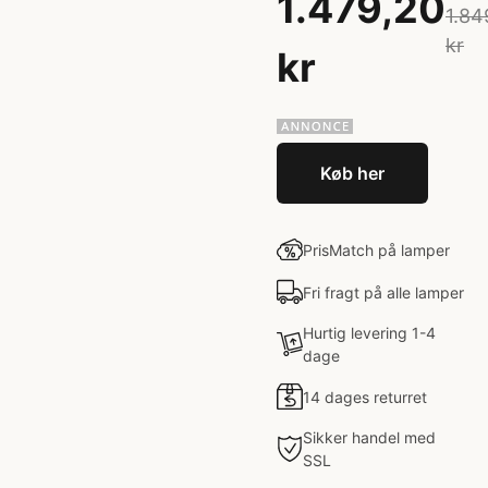
1.479,20
1.84
kr
kr
Køb her
PrisMatch på lamper
Fri fragt på alle lamper
Hurtig levering 1-4
dage
14 dages returret
Sikker handel med
SSL