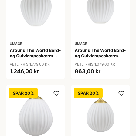
UMAGE
UMAGE
Around The World Bord-
Around The World Bord-
og Gulvlampeskærm -
og Gulvlampeskærm
Umage - Så længe lager
Mini - Umage
VEJL. PRIS 1.779,00 KR
VEJL. PRIS 1.079,00 KR
haves
1.246,00 kr
863,00 kr
SPAR 20%
SPAR 20%