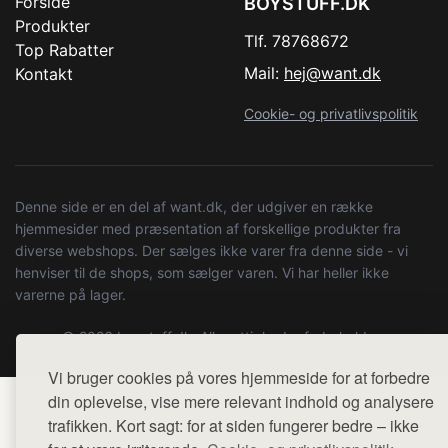
Forside
BOYSTUFF.DK
Produkter
Tlf. 78768672
Top Rabatter
Mail:
hej@want.dk
Kontakt
Cookie- og privatlivspolitik
Denne side er en del af want.dk, der udgiver en række
hjemmesider med præsentation af forskellige produkter fra
diverse webshops. Der sælges ikke varer fra denne side - vi
henviser til de shops, som sælger varen. Vi har heller ikke
varerne på lager.
© 2026 boystuff.dk. Alle rettigheder forbeholdes.
Vi bruger cookies på vores hjemmeside for at forbedre
din oplevelse, vise mere relevant indhold og analysere
trafikken. Kort sagt: for at siden fungerer bedre – ikke