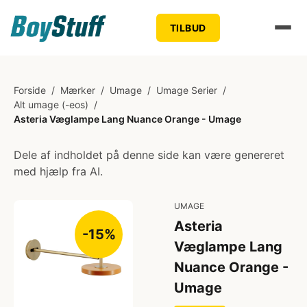
TILBUD
Forside
/
Mærker
/
Umage
/
Umage Serier
/
Alt umage (-eos)
/
Asteria Væglampe Lang Nuance Orange - Umage
Dele af indholdet på denne side kan være genereret
med hjælp fra AI.
UMAGE
Asteria
-15%
Væglampe Lang
Nuance Orange -
Umage