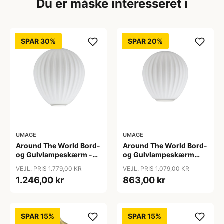
Du er måske interesseret i
SPAR 30%
SPAR 20%
UMAGE
UMAGE
Around The World Bord-
Around The World Bord-
og Gulvlampeskærm -
og Gulvlampeskærm
Umage - Så længe lager
Mini - Umage
VEJL. PRIS 1.779,00 KR
VEJL. PRIS 1.079,00 KR
haves
1.246,00 kr
863,00 kr
SPAR 15%
SPAR 15%