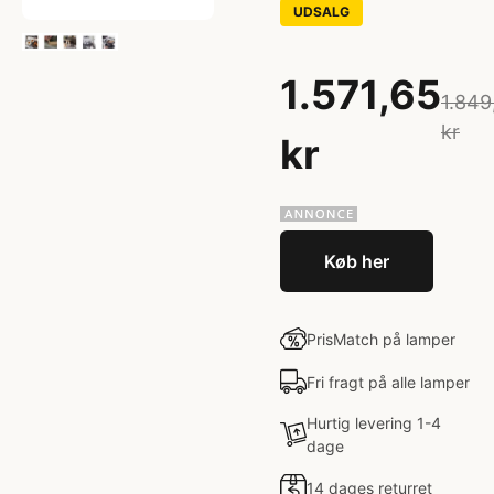
UDSALG
1.571,65
1.849
kr
kr
Køb her
PrisMatch på lamper
Fri fragt på alle lamper
Hurtig levering 1-4
dage
14 dages returret