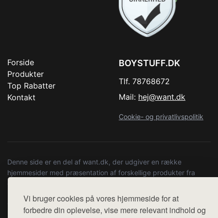
Forside
BOYSTUFF.DK
Produkter
Tlf. 78768672
Top Rabatter
Mail:
hej@want.dk
Kontakt
Cookie- og privatlivspolitik
Denne side er en del af want.dk, der udgiver en række
hjemmesider med præsentation af forskellige produkter fra
diverse webshops. Der sælges ikke varer fra denne side - vi
henviser til de shops, som sælger varen. Vi har heller ikke
Vi bruger cookies på vores hjemmeside for at
varerne på lager.
forbedre din oplevelse, vise mere relevant indhold og