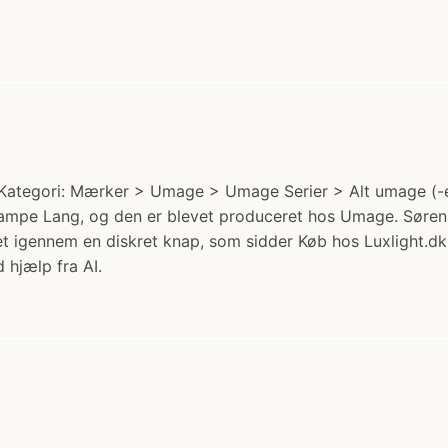
egori: Mærker > Umage > Umage Serier > Alt umage (-eos).
mpe Lang, og den er blevet produceret hos Umage. Søren Ra
t igennem en diskret knap, som sidder Køb hos Luxlight.dk
 hjælp fra AI.