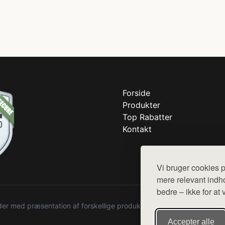
Forside
Produkter
Top Rabatter
Kontakt
Vi bruger cookies p
mere relevant indho
bedre – ikke for at 
r med præsentation af forskellige produkter fra diverse webshops. De
Accepter alle