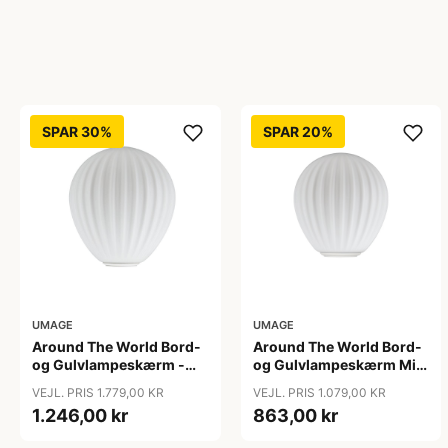
SPAR 30%
SPAR 20%
UMAGE
UMAGE
Around The World Bord-
Around The World Bord-
og Gulvlampeskærm -
og Gulvlampeskærm Mini
Umage - Så længe lager
- Umage
VEJL. PRIS 1.779,00 KR
VEJL. PRIS 1.079,00 KR
haves
1.246,00 kr
863,00 kr