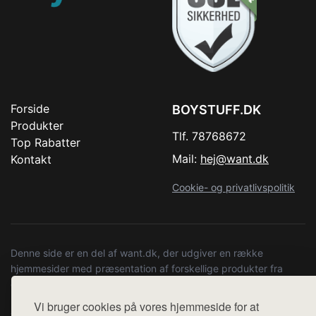
Forside
BOYSTUFF.DK
Produkter
Tlf. 78768672
Top Rabatter
Mail:
hej@want.dk
Kontakt
Cookie- og privatlivspolitik
Denne side er en del af want.dk, der udgiver en række
hjemmesider med præsentation af forskellige produkter fra
diverse webshops. Der sælges ikke varer fra denne side - vi
henviser til de shops, som sælger varen. Vi har heller ikke
Vi bruger cookies på vores hjemmeside for at
varerne på lager.