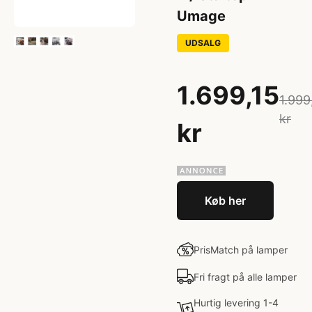
Umage
UDSALG
1.699,15
1.999
kr
kr
Køb her
PrisMatch på lamper
Fri fragt på alle lamper
Hurtig levering 1-4