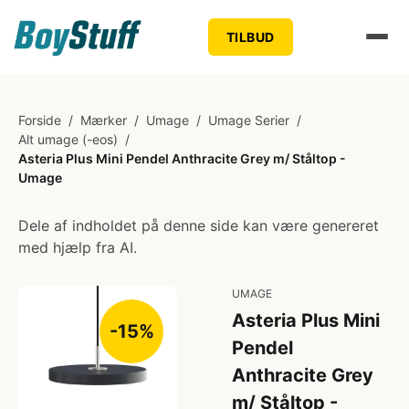
TILBUD
Forside
/
Mærker
/
Umage
/
Umage Serier
/
Alt umage (-eos)
/
Asteria Plus Mini Pendel Anthracite Grey m/ Ståltop -
Umage
Dele af indholdet på denne side kan være genereret
med hjælp fra AI.
UMAGE
Asteria Plus Mini
-15%
Pendel
Anthracite Grey
m/ Ståltop -