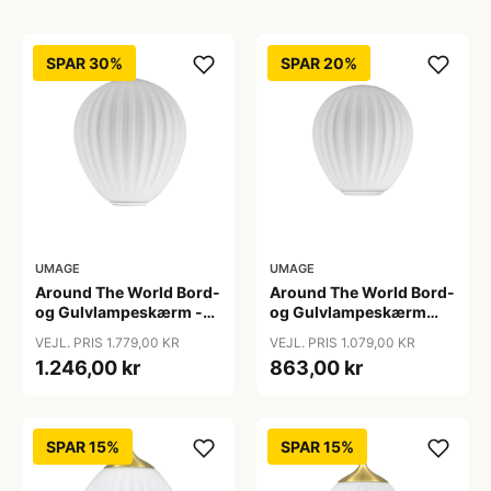
SPAR 30%
SPAR 20%
UMAGE
UMAGE
Around The World Bord-
Around The World Bord-
og Gulvlampeskærm -
og Gulvlampeskærm
Umage - Så længe lager
Mini - Umage
VEJL. PRIS 1.779,00 KR
VEJL. PRIS 1.079,00 KR
haves
1.246,00 kr
863,00 kr
SPAR 15%
SPAR 15%