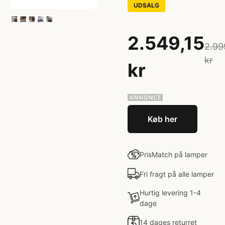
UDSALG
2.549,15
2.99
kr
kr
Køb her
PrisMatch på lamper
Fri fragt på alle lamper
Hurtig levering 1-4
dage
14 dages returret