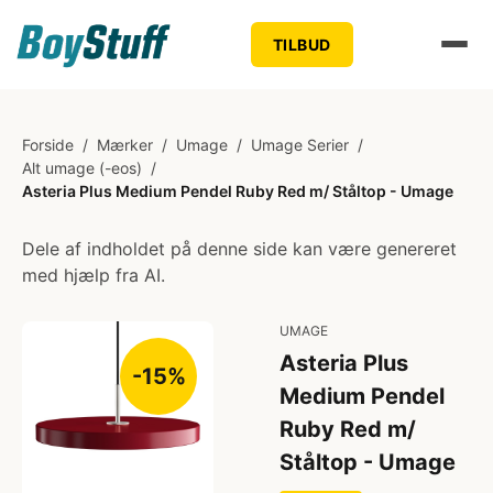
TILBUD
Forside
/
Mærker
/
Umage
/
Umage Serier
/
Alt umage (-eos)
/
Asteria Plus Medium Pendel Ruby Red m/ Ståltop - Umage
Dele af indholdet på denne side kan være genereret
med hjælp fra AI.
UMAGE
Asteria Plus
-15%
Medium Pendel
Ruby Red m/
Ståltop - Umage