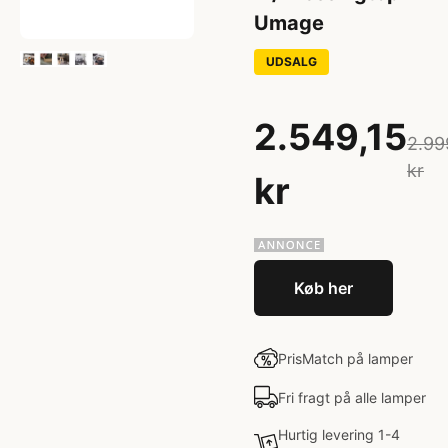
Umage
UDSALG
2.549,15
2.99
kr
kr
Køb her
PrisMatch på lamper
Fri fragt på alle lamper
Hurtig levering 1-4