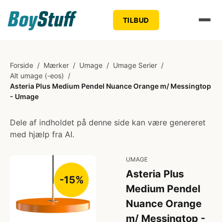
TILBUD
Forside
/
Mærker
/
Umage
/
Umage Serier
/
Alt umage (-eos)
/
Asteria Plus Medium Pendel Nuance Orange m/ Messingtop
- Umage
Dele af indholdet på denne side kan være genereret
med hjælp fra AI.
UMAGE
Asteria Plus
-15%
Medium Pendel
Nuance Orange
m/ Messingtop -