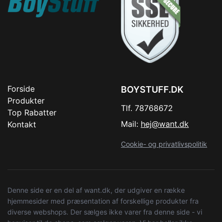
Forside
BOYSTUFF.DK
Produkter
Tlf. 78768672
Top Rabatter
Mail:
hej@want.dk
Kontakt
Cookie- og privatlivspolitik
Denne side er en del af want.dk, der udgiver en række
hjemmesider med præsentation af forskellige produkter fra
diverse webshops. Der sælges ikke varer fra denne side - vi