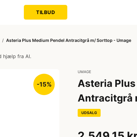
TILBUD
/
Asteria Plus Medium Pendel Antracitgrå m/ Sorttop - Umage
 hjælp fra AI.
UMAGE
Asteria Plu
-15%
Antracitgrå
UDSALG
2.549,15 k