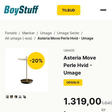
TILBUD
Forside
/
Mærker
/
Umage
/
Umage Serier
/
Alt umage (-eos)
/
Asteria Move Perle Hvid - Umage
UMAGE
Asteria Move
-20%
Perle Hvid -
Umage
UDSALG
1.319,00
1.64
kr