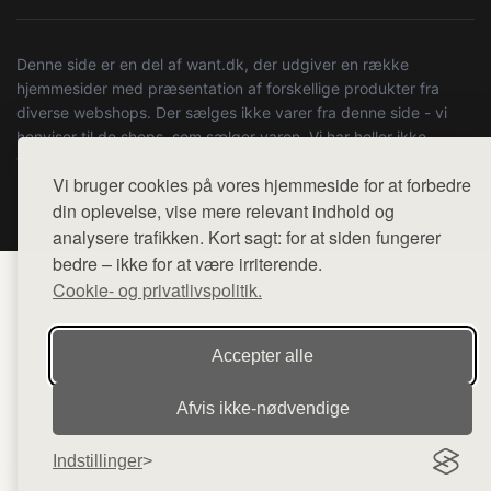
Denne side er en del af want.dk, der udgiver en række
hjemmesider med præsentation af forskellige produkter fra
diverse webshops. Der sælges ikke varer fra denne side - vi
henviser til de shops, som sælger varen. Vi har heller ikke
varerne på lager.
Vi bruger cookies på vores hjemmeside for at forbedre
© 2026 boystuff.dk. Alle rettigheder forbeholdes.
din oplevelse, vise mere relevant indhold og
analysere trafikken. Kort sagt: for at siden fungerer
bedre – ikke for at være irriterende.
Cookie- og privatlivspolitik.
Accepter alle
Afvis ikke‑nødvendige
Indstillinger