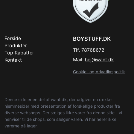
Forside
BOYSTUFF.DK
Produkter
Tlf. 78768672
Top Rabatter
Mail:
hej@want.dk
Kontakt
Cookie- og privatlivspolitik
Denne side er en del af want.dk, der udgiver en række
hjemmesider med præsentation af forskellige produkter fra
diverse webshops. Der sælges ikke varer fra denne side - vi
henviser til de shops, som sælger varen. Vi har heller ikke
varerne på lager.