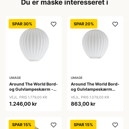
Du er måske interesseret i
SPAR 30%
SPAR 20%
UMAGE
UMAGE
Around The World Bord-
Around The World Bord-
og Gulvlampeskærm -
og Gulvlampeskærm
Umage - Så længe lager
Mini - Umage
VEJL. PRIS 1.779,00 KR
VEJL. PRIS 1.079,00 KR
haves
1.246,00 kr
863,00 kr
SPAR 15%
SPAR 15%