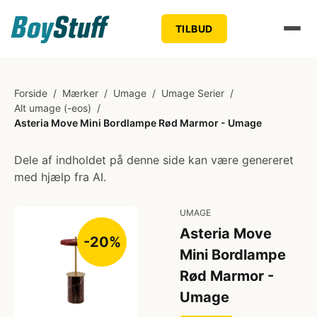
TILBUD
Forside
/
Mærker
/
Umage
/
Umage Serier
/
Alt umage (-eos)
/
Asteria Move Mini Bordlampe Rød Marmor - Umage
Dele af indholdet på denne side kan være genereret
med hjælp fra AI.
UMAGE
Asteria Move
-20%
Mini Bordlampe
Rød Marmor -
Umage