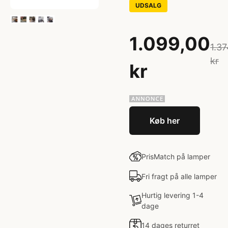
UDSALG
1.099,00
1.37
kr
kr
Køb her
PrisMatch på lamper
Fri fragt på alle lamper
Hurtig levering 1-4
dage
14 dages returret