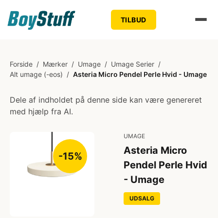
TILBUD
Forside
/
Mærker
/
Umage
/
Umage Serier
/
Alt umage (-eos)
/
Asteria Micro Pendel Perle Hvid - Umage
Dele af indholdet på denne side kan være genereret
med hjælp fra AI.
UMAGE
Asteria Micro
-15%
Pendel Perle Hvid
- Umage
UDSALG