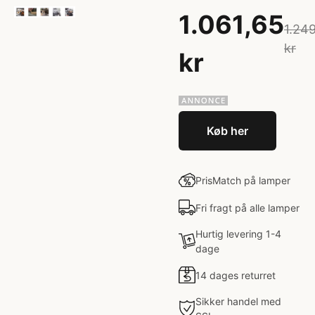
1.061,65
1.24
kr
kr
Køb her
PrisMatch på lamper
Fri fragt på alle lamper
Hurtig levering 1-4
dage
14 dages returret
Sikker handel med