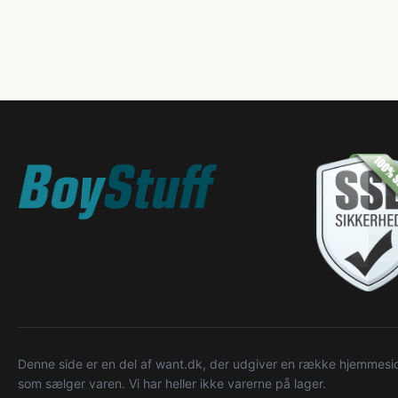
Denne side er en del af want.dk, der udgiver en række hjemmeside
som sælger varen. Vi har heller ikke varerne på lager.