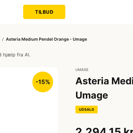
TILBUD
/
Asteria Medium Pendel Orange - Umage
 hjælp fra AI.
UMAGE
Asteria Med
-15%
Umage
UDSALG
2.294,15 k