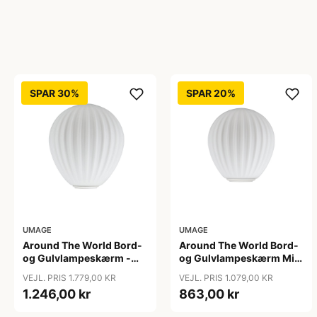
SPAR 30%
SPAR 20%
UMAGE
UMAGE
Around The World Bord-
Around The World Bord-
og Gulvlampeskærm -
og Gulvlampeskærm Mini
Umage - Så længe lager
- Umage
VEJL. PRIS 1.779,00 KR
VEJL. PRIS 1.079,00 KR
haves
1.246,00 kr
863,00 kr