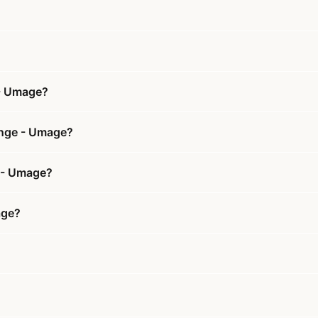
 - Umage?
ange - Umage?
e - Umage?
age?