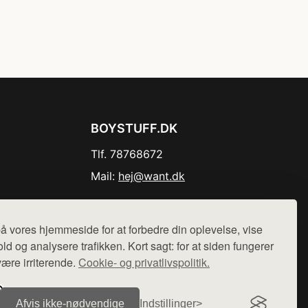
BOYSTUFF.DK
Tlf. 78768672
Mail:
hej@want.dk
Cookie- og privatlivspolitik
å vores hjemmeside for at forbedre din oplevelse, vise
ld og analysere trafikken. Kort sagt: for at siden fungerer
være irriterende.
Cookie- og privatlivspolitik.
r sælges ikke varer fra denne side - vi henviser til de shops,
Afvis ikke‑nødvendige
Indstillinger