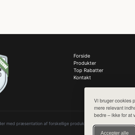
Forside
Produkter
Top Rabatter
Kontakt
Vi bruger cookies p
mere relevant indho
bedre – ikke for at 
r med præsentation af forskellige produkter fra diverse webshops. De
Accepter alle