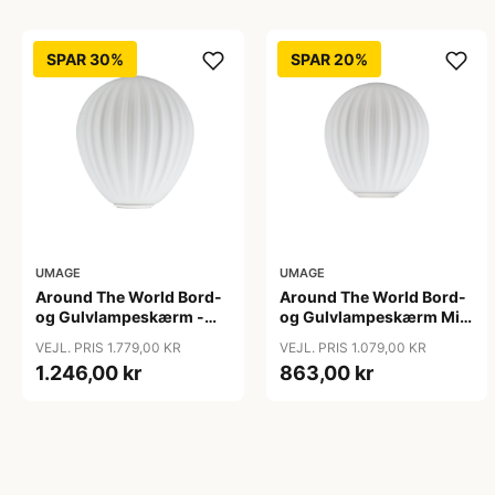
SPAR 30%
SPAR 20%
UMAGE
UMAGE
Around The World Bord-
Around The World Bord-
og Gulvlampeskærm -
og Gulvlampeskærm Mini
Umage - Så længe lager
- Umage
VEJL. PRIS 1.779,00 KR
VEJL. PRIS 1.079,00 KR
haves
1.246,00 kr
863,00 kr