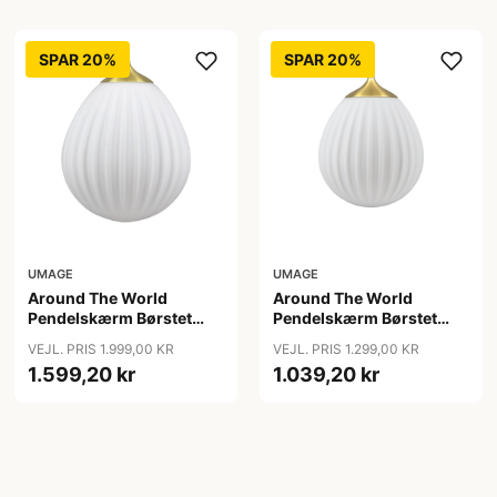
SPAR 20%
SPAR 20%
UMAGE
UMAGE
Around The World
Around The World
Pendelskærm Børstet
Pendelskærm Børstet
Messing - Umage
Messing Mini - Umage
VEJL. PRIS 1.999,00 KR
VEJL. PRIS 1.299,00 KR
1.599,20 kr
1.039,20 kr