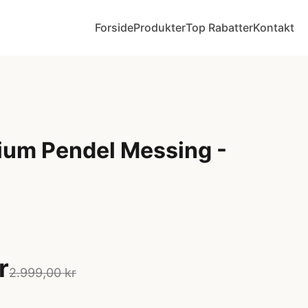
Forside
Produkter
Top Rabatter
Kontakt
ium Pendel Messing -
r
2.999,00 kr