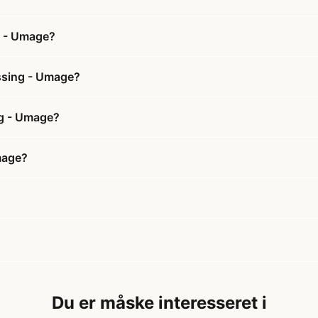
g - Umage?
ssing - Umage?
ng - Umage?
mage?
Du er måske interesseret i