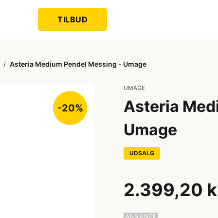
TILBUD
/
Asteria Medium Pendel Messing - Umage
UMAGE
Asteria Med
-20%
Umage
UDSALG
2.399,20 k