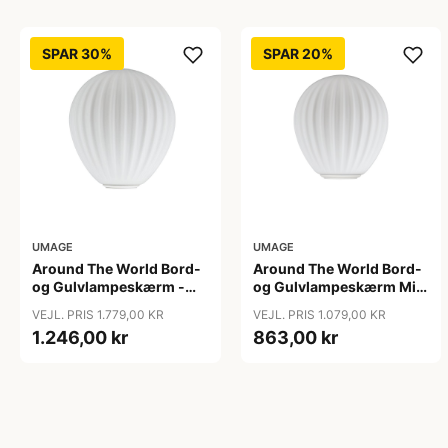
SPAR 30%
SPAR 20%
UMAGE
UMAGE
Around The World Bord-
Around The World Bord-
og Gulvlampeskærm -
og Gulvlampeskærm Mini
Umage - Så længe lager
- Umage
VEJL. PRIS 1.779,00 KR
VEJL. PRIS 1.079,00 KR
haves
1.246,00 kr
863,00 kr