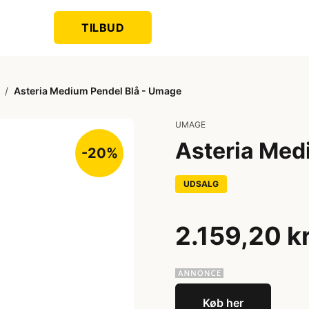
TILBUD
/
Asteria Medium Pendel Blå - Umage
UMAGE
Asteria Med
-20%
UDSALG
2.159,20 k
Køb her