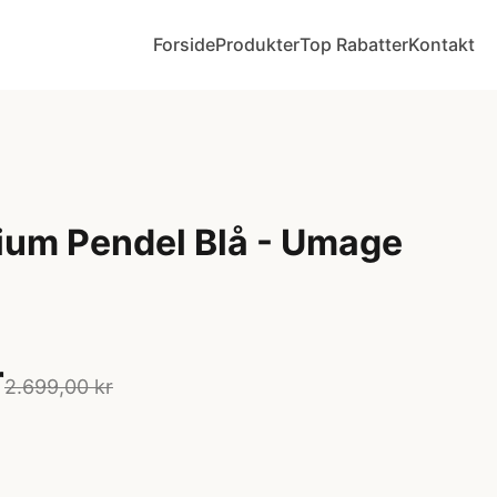
Forside
Produkter
Top Rabatter
Kontakt
ium Pendel Blå - Umage
r
2.699,00 kr