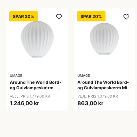
SPAR 30%
SPAR 20%
UMAGE
UMAGE
Around The World Bord-
Around The World Bord-
og Gulvlampeskærm -
og Gulvlampeskærm Mini
Umage - Så længe lager
- Umage
VEJL. PRIS 1.779,00 KR
VEJL. PRIS 1.079,00 KR
haves
1.246,00 kr
863,00 kr