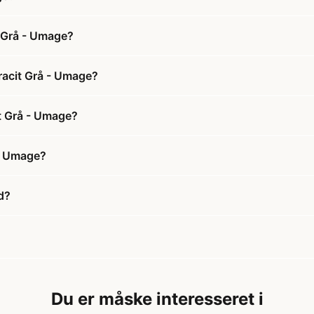
t Grå - Umage?
racit Grå - Umage?
it Grå - Umage?
 - Umage?
d?
Du er måske interesseret i