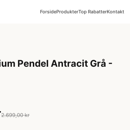
Forside
Produkter
Top Rabatter
Kontakt
um Pendel Antracit Grå -
r
2.699,00 kr