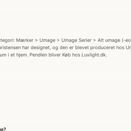
egori: Mærker > Umage > Umage Serier > Alt umage (-eos).
istensen har designet, og den er blevet produceret hos Um
 rum i et hjem. Pendlen bliver Køb hos Luxlight.dk.
ge?