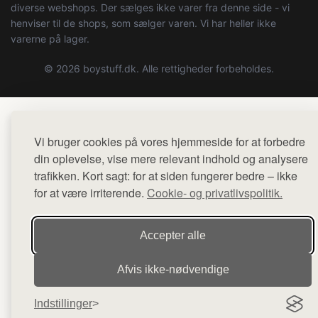
diverse webshops. Der sælges ikke varer fra denne side - vi
henviser til de shops, som sælger varen. Vi har heller ikke
varerne på lager.
© 2026 boystuff.dk. Alle rettigheder forbeholdes.
Vi bruger cookies på vores hjemmeside for at forbedre
din oplevelse, vise mere relevant indhold og analysere
trafikken. Kort sagt: for at siden fungerer bedre – ikke
for at være irriterende.
Cookie- og privatlivspolitik.
Accepter alle
Afvis ikke‑nødvendige
Indstillinger