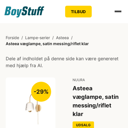
TILBUD
Forside
/
Lampe-serier
/
Asteea
/
Asteea væglampe, satin messing/riflet klar
Dele af indholdet på denne side kan være genereret
med hjælp fra AI.
NUURA
Asteea
-29%
væglampe, satin
messing/riflet
klar
UDSALG