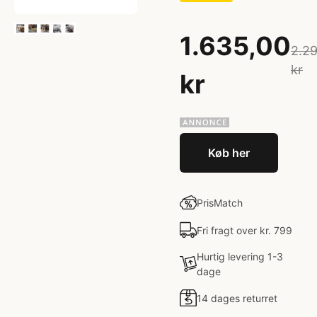
1.635,00
2.2
kr
kr
Køb her
PrisMatch
Fri fragt over kr. 799
Hurtig levering 1-3
dage
14 dages returret