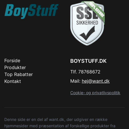
Forside
BOYSTUFF.DK
Produkter
Tlf. 78768672
Top Rabatter
Mail:
hej@want.dk
Kontakt
Cookie- og privatlivspolitik
Denne side er en del af want.dk, der udgiver en række
hjemmesider med præsentation af forskellige produkter fra