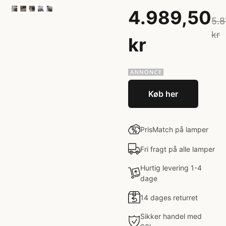
4.989,50
5.8
kr
kr
Køb her
PrisMatch på lamper
Fri fragt på alle lamper
Hurtig levering 1-4
dage
14 dages returret
Sikker handel med