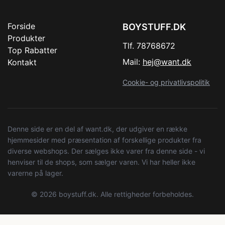
Forside
BOYSTUFF.DK
Produkter
Tlf. 78768672
Top Rabatter
Mail:
hej@want.dk
Kontakt
Cookie- og privatlivspolitik
Denne side er en del af want.dk, der udgiver en række
hjemmesider med præsentation af forskellige produkter fra
diverse webshops. Der sælges ikke varer fra denne side - vi
henviser til de shops, som sælger varen. Vi har heller ikke
varerne på lager.
© 2026 boystuff.dk. Alle rettigheder forbeholdes.