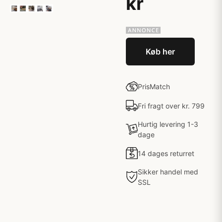
kr
Køb her
PrisMatch
Fri fragt over kr. 799
Hurtig levering 1-3
dage
14 dages returret
Sikker handel med
SSL