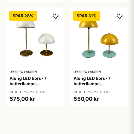
SPAR 28%
SPAR 31%
DYBERG LARSEN
DYBERG LARSEN
Along LED bord- /
Along LED bord- /
batterilampe,
batterilampe,
beige/messing (2 stk.)
karry/turkis / messing (2
VEJL. PRIS 799,00 KR
VEJL. PRIS 799,00 KR
stk.)
575,00 kr
550,00 kr