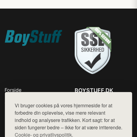
Forside
BOYSTUFF.DK
Produkter
Tlf. 78768672
Top Rabatter
Vi bruger cookies på vores hjemmeside for at
Mail:
hej@want.dk
Kontakt
forbedre din oplevelse, vise mere relevant
indhold og analysere trafikken. Kort sagt: for at
Cookie- og privatlivspolitik
siden fungerer bedre – ikke for at være irriterende.
Cookie- og privatlivspolitik.