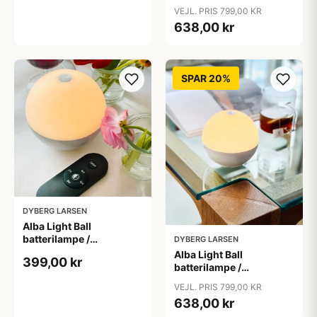
bordlampe, krom (2 stk.)
VEJL. PRIS 799,00 KR
638,00 kr
SPAR 20%
DYBERG LARSEN
Alba Light Ball
batterilampe /
DYBERG LARSEN
bordlampe, shiny hvid (1
Alba Light Ball
399,00 kr
stk.)
batterilampe /
bordlampe, shiny hvid
VEJL. PRIS 799,00 KR
(2 stk.)
638,00 kr