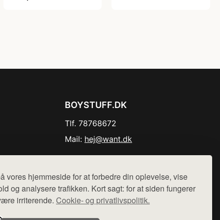
BOYSTUFF.DK
Tlf. 78768672
Mail:
hej@want.dk
Cookie- og privatlivspolitik
å vores hjemmeside for at forbedre din oplevelse, vise
ld og analysere trafikken. Kort sagt: for at siden fungerer
være irriterende.
Cookie- og privatlivspolitik.
r sælges ikke varer fra denne side - vi henviser til de shops,