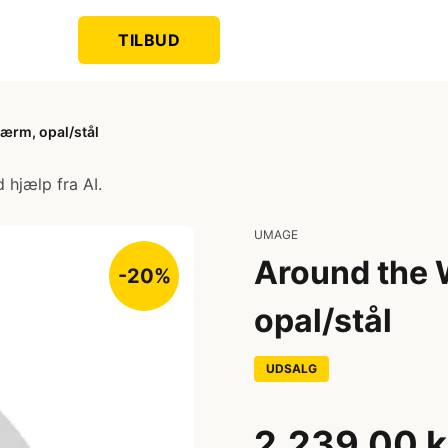
TILBUD
ærm, opal/stål
 hjælp fra AI.
UMAGE
Around the 
-20%
opal/stål
UDSALG
2.239,00 k