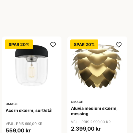
SPAR 20%
SPAR 20%
UMAGE
UMAGE
Aluvia medium skærm,
Acorn skærm, sort/stål
messing
VEJL. PRIS 2.999,00 KR
VEJL. PRIS 699,00 KR
2.399,00 kr
559,00 kr