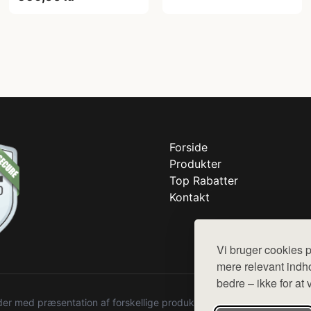
Forside
Produkter
Top Rabatter
Kontakt
Vi bruger cookies p
mere relevant indho
bedre – ikke for at 
r med præsentation af forskellige produkter fra diverse webshops. De