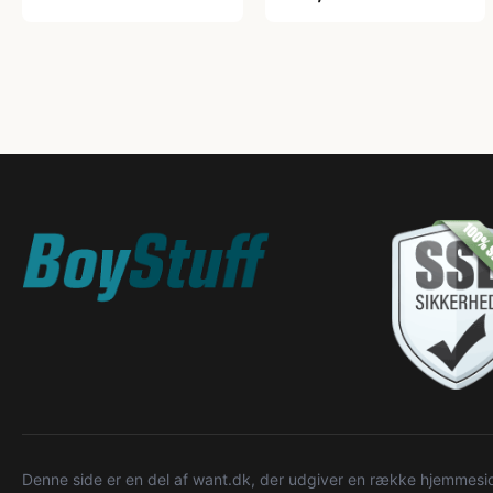
Denne side er en del af want.dk, der udgiver en række hjemmeside