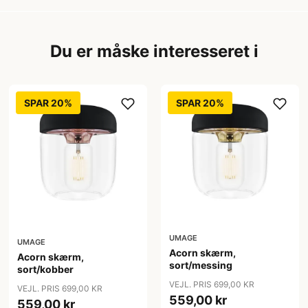
Du er måske interesseret i
SPAR 20%
SPAR 20%
UMAGE
UMAGE
Acorn skærm,
Acorn skærm,
sort/messing
sort/kobber
VEJL. PRIS 699,00 KR
VEJL. PRIS 699,00 KR
559,00 kr
559,00 kr