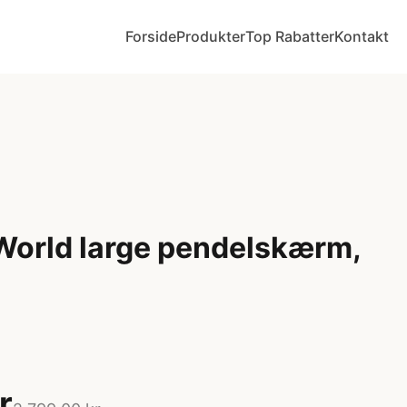
Forside
Produkter
Top Rabatter
Kontakt
World large pendelskærm,
r