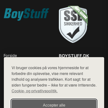
Forside
BOYSTUFF.DK
Produkter
Tlf. 78768672
Top Rabatter
Vi bruger cookies på vores hjemmeside for at
Mail:
hej@want.dk
Kontakt
forbedre din oplevelse, vise mere relevant
indhold og analysere trafikken. Kort sagt: for at
Cookie- og privatlivspolitik
siden fungerer bedre – ikke for at være irriterende.
Cookie- og privatlivspolitik.
Denne side er en del af want.dk, der udgiver en række
Accepter alle