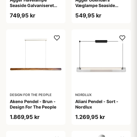
Seaside Galvaniseret
Væglampe Seaside
Stål - Nordlux
Galvaniseret Stål -
749,95 kr
549,95 kr
Nordlux
DESIGN FOR THE PEOPLE
NORDLUX
Akeno Pendel - Brun -
Aliani Pendel - Sort -
Design For The People
Nordlux
1.869,95 kr
1.269,95 kr