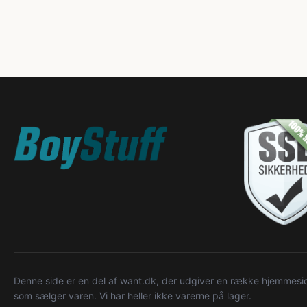
Denne side er en del af want.dk, der udgiver en række hjemmeside
som sælger varen. Vi har heller ikke varerne på lager.