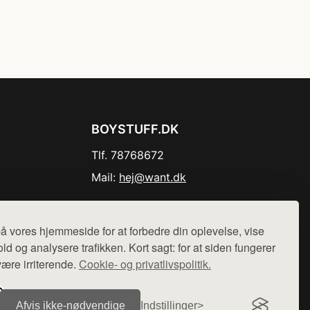
BOYSTUFF.DK
Tlf. 78768672
Mail:
hej@want.dk
Cookie- og privatlivspolitik
å vores hjemmeside for at forbedre din oplevelse, vise
ld og analysere trafikken. Kort sagt: for at siden fungerer
være irriterende.
Cookie- og privatlivspolitik.
r sælges ikke varer fra denne side - vi henviser til de shops,
Afvis ikke‑nødvendige
Indstillinger