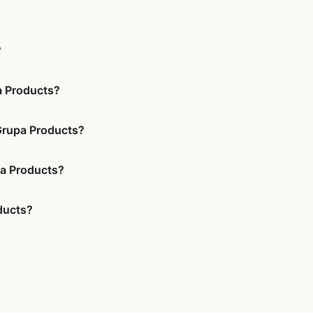
?
a Products?
 Grupa Products?
upa Products?
ducts?