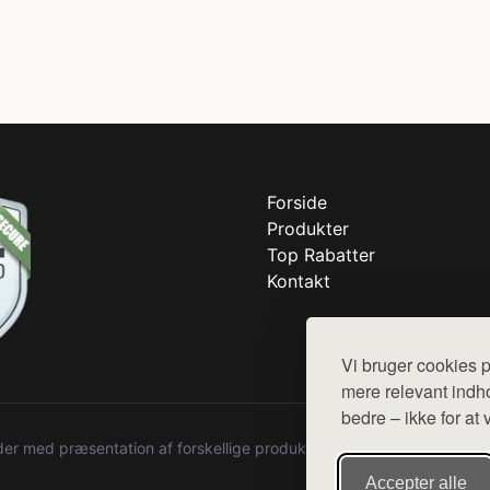
Forside
Produkter
Top Rabatter
Kontakt
Vi bruger cookies p
mere relevant indho
bedre – ikke for at 
r med præsentation af forskellige produkter fra diverse webshops. De
Accepter alle