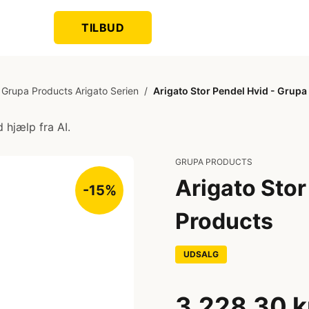
TILBUD
Grupa Products Arigato Serien
/
Arigato Stor Pendel Hvid - Grupa
 hjælp fra AI.
GRUPA PRODUCTS
Arigato Stor
-15%
Products
UDSALG
3.228,30 k