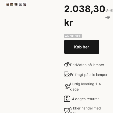
2.038,30
2.3
kr
kr
Køb her
PrisMatch på lamper
Fri fragt på alle lamper
Hurtig levering 1-4
dage
14 dages returret
Sikker handel med