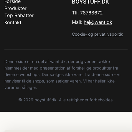
Forside
BOYSTUFF.DK
Produkter
Tlf. 78768672
Top Rabatter
Mail:
hej@want.dk
Kontakt
Cookie- og privatlivspolitik
Denne side er en del af want.dk, der udgiver en række
hjemmesider med præsentation af forskellige produkter fra
diverse webshops. Der sælges ikke varer fra denne side - vi
henviser til de shops, som sælger varen. Vi har heller ikke
varerne på lager.
© 2026 boystuff.dk. Alle rettigheder forbeholdes.