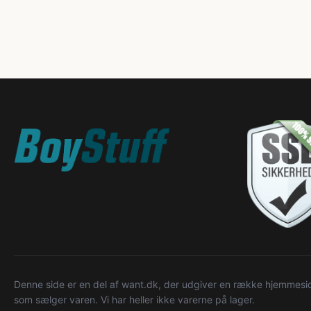
Denne side er en del af want.dk, der udgiver en række hjemmeside
som sælger varen. Vi har heller ikke varerne på lager.