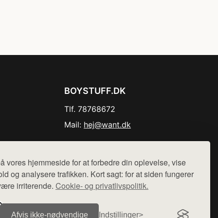
BOYSTUFF.DK
Tlf. 78768672
Mail:
hej@want.dk
Cookie- og privatlivspolitik
å vores hjemmeside for at forbedre din oplevelse, vise
ld og analysere trafikken. Kort sagt: for at siden fungerer
være irriterende.
Cookie- og privatlivspolitik.
r sælges ikke varer fra denne side - vi henviser til de shops,
Afvis ikke‑nødvendige
Indstillinger