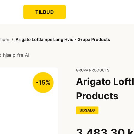
TILBUD
amper
/
Arigato Loftlampe Lang Hvid - Grupa Products
 hjælp fra AI.
GRUPA PRODUCTS
Arigato Lof
-15%
Products
UDSALG
3.483,30 k