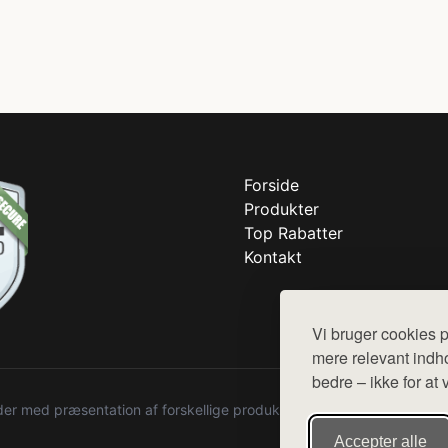
Forside
Produkter
Top Rabatter
Kontakt
Vi bruger cookies p
mere relevant indho
bedre – ikke for at 
r med præsentation af forskellige produkter fra diverse webshops. De
Accepter alle