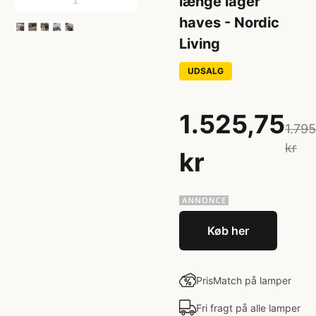
længe lager
haves - Nordic
Living
UDSALG
1.525,75
1.79
kr
kr
Køb her
PrisMatch på lamper
Fri fragt på alle lamper