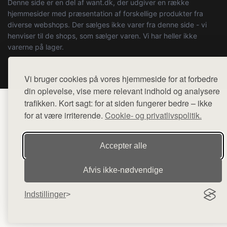
Denne side er en del af want.dk, der udgiver en række
hjemmesider med præsentation af forskellige produkter fra
diverse webshops. Der sælges ikke varer fra denne side - vi
henviser til de shops, som sælger varen. Vi har heller ikke
varerne på lager.
© 2026 boystuff.dk. Alle rettigheder forbeholdes.
Vi bruger cookies på vores hjemmeside for at forbedre
din oplevelse, vise mere relevant indhold og analysere
trafikken. Kort sagt: for at siden fungerer bedre – ikke
for at være irriterende.
Cookie- og privatlivspolitik.
Accepter alle
Afvis ikke‑nødvendige
Indstillinger