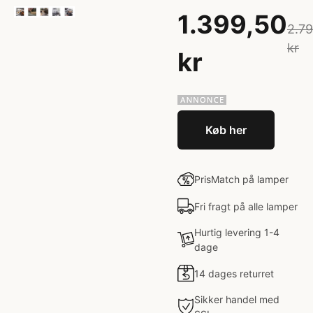
1.399,50
2.7
kr
kr
Køb her
PrisMatch på lamper
Fri fragt på alle lamper
Hurtig levering 1-4
dage
14 dages returret
Sikker handel med