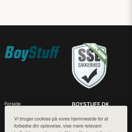
Forside
BOYSTUFF.DK
Produkter
Tlf. 78768672
Top Rabatter
Vi bruger cookies på vores hjemmeside for at
Mail:
hej@want.dk
Kontakt
forbedre din oplevelse, vise mere relevant