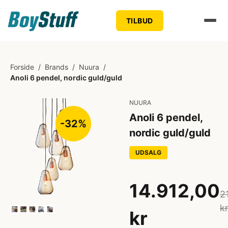
TILBUD
Forside
/
Brands
/
Nuura
/
Anoli 6 pendel, nordic guld/guld
NUURA
Anoli 6 pendel,
-32%
nordic guld/guld
UDSALG
14.912,00
2
k
kr