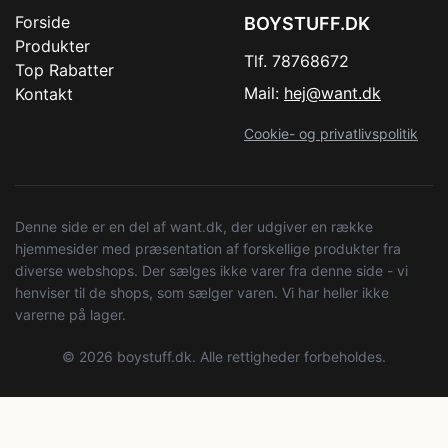
Forside
BOYSTUFF.DK
Produkter
Tlf. 78768672
Top Rabatter
Mail:
hej@want.dk
Kontakt
Cookie- og privatlivspolitik
Denne side er en del af want.dk, der udgiver en række
hjemmesider med præsentation af forskellige produkter fra
diverse webshops. Der sælges ikke varer fra denne side - vi
henviser til de shops, som sælger varen. Vi har heller ikke
varerne på lager.
© 2026 boystuff.dk. Alle rettigheder forbeholdes.