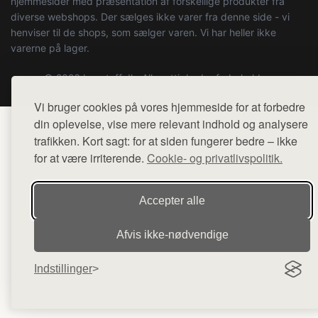
hjemmesider med præsentation af forskellige produkter fra
diverse webshops. Der sælges ikke varer fra denne side - vi
henviser til de shops, som sælger varen. Vi har heller ikke
varerne på lager.
© 2026 boystuff.dk. Alle rettigheder forbeholdes.
Vi bruger cookies på vores hjemmeside for at forbedre
din oplevelse, vise mere relevant indhold og analysere
trafikken. Kort sagt: for at siden fungerer bedre – ikke
for at være irriterende.
Cookie- og privatlivspolitik.
Accepter alle
Afvis ikke‑nødvendige
Indstillinger