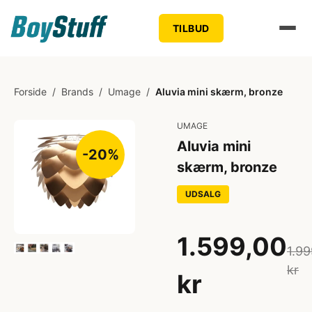
TILBUD
Forside
/
Brands
/
Umage
/
Aluvia mini skærm, bronze
UMAGE
Aluvia mini
-20%
skærm, bronze
UDSALG
1.599,00
1.99
kr
kr