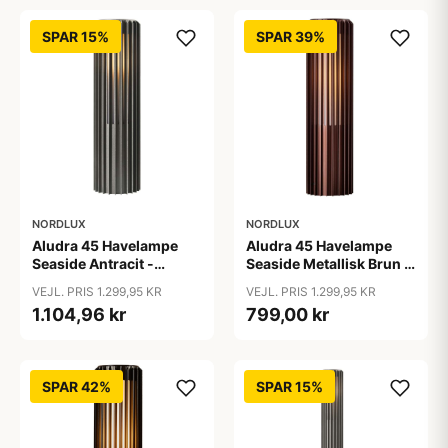
SPAR 15%
SPAR 39%
NORDLUX
NORDLUX
Aludra 45 Havelampe
Aludra 45 Havelampe
Seaside Antracit -
Seaside Metallisk Brun -
Nordlux
Nordlux
VEJL. PRIS 1.299,95 KR
VEJL. PRIS 1.299,95 KR
1.104,96 kr
799,00 kr
SPAR 42%
SPAR 15%