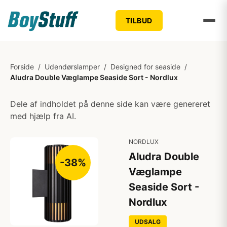
TILBUD
Forside
/
Udendørslamper
/
Designed for seaside
/
Aludra Double Væglampe Seaside Sort - Nordlux
Dele af indholdet på denne side kan være genereret
med hjælp fra AI.
NORDLUX
Aludra Double
-38%
Væglampe
Seaside Sort -
Nordlux
UDSALG