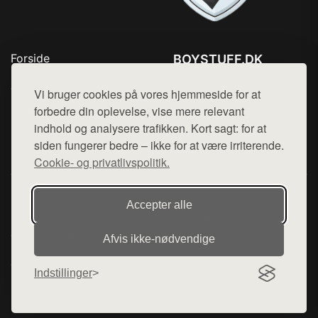
Forside
BOYSTUFF.DK
Produkter
Tlf. 78768672
Top Rabatter
Vi bruger cookies på vores hjemmeside for at
Mail:
hej@want.dk
Kontakt
forbedre din oplevelse, vise mere relevant
indhold og analysere trafikken. Kort sagt: for at
Cookie- og privatlivspolitik
siden fungerer bedre – ikke for at være irriterende.
Cookie- og privatlivspolitik.
Denne side er en del af want.dk, der udgiver en række
Accepter alle
hjemmesider med præsentation af forskellige produkter fra
diverse webshops. Der sælges ikke varer fra denne side - vi
Afvis ikke‑nødvendige
henviser til de shops, som sælger varen. Vi har heller ikke
varerne på lager.
Indstillinger
© 2026 boystuff.dk. Alle rettigheder forbeholdes.