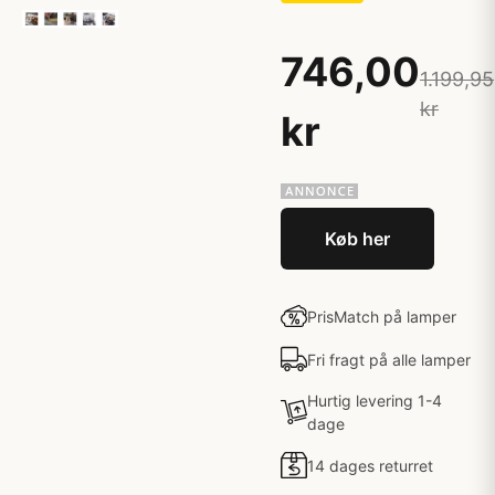
746,00
1.199,95
kr
kr
Køb her
PrisMatch på lamper
Fri fragt på alle lamper
Hurtig levering 1-4
dage
14 dages returret