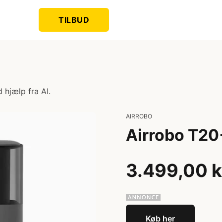
TILBUD
 hjælp fra AI.
AIRROBO
Airrobo T20
3.499,00 k
Køb her