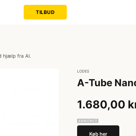
TILBUD
 hjælp fra AI.
LODES
A-Tube Nano
1.680,00 k
Køb her