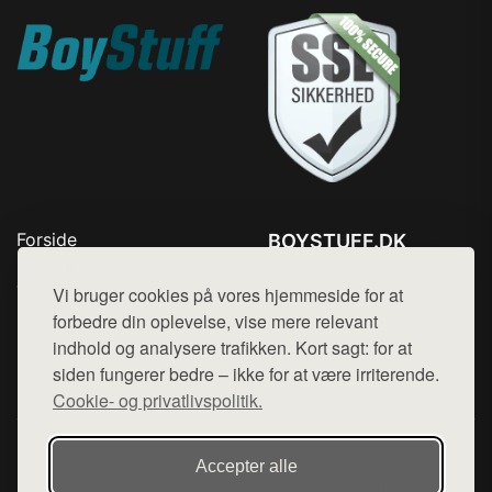
Forside
BOYSTUFF.DK
Produkter
Tlf. 78768672
Top Rabatter
Vi bruger cookies på vores hjemmeside for at
Mail:
hej@want.dk
Kontakt
forbedre din oplevelse, vise mere relevant
indhold og analysere trafikken. Kort sagt: for at
Cookie- og privatlivspolitik
siden fungerer bedre – ikke for at være irriterende.
Cookie- og privatlivspolitik.
Denne side er en del af want.dk, der udgiver en række
Accepter alle
hjemmesider med præsentation af forskellige produkter fra