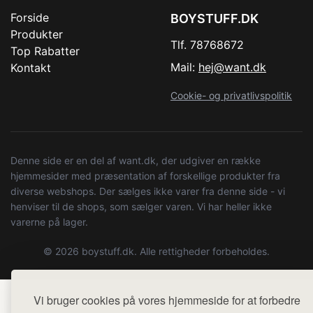
Forside
BOYSTUFF.DK
Produkter
Tlf. 78768672
Top Rabatter
Mail:
hej@want.dk
Kontakt
Cookie- og privatlivspolitik
Denne side er en del af want.dk, der udgiver en række
hjemmesider med præsentation af forskellige produkter fra
diverse webshops. Der sælges ikke varer fra denne side - vi
henviser til de shops, som sælger varen. Vi har heller ikke
varerne på lager.
© 2026 boystuff.dk. Alle rettigheder forbeholdes.
Vi bruger cookies på vores hjemmeside for at forbedre