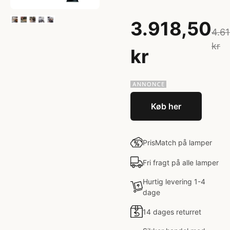
3.918,50
4.6
kr
kr
Køb her
PrisMatch på lamper
Fri fragt på alle lamper
Hurtig levering 1-4
dage
14 dages returret