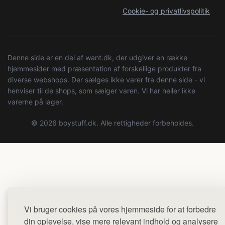
Cookie- og privatlivspolitik
Denne side er en del af want.dk, der udgiver en række
hjemmesider med præsentation af forskellige produkter fra
diverse webshops. Der sælges ikke varer fra denne side - vi
henviser til de shops, som sælger varen. Vi har heller ikke
varerne på lager.
© 2026 boystuff.dk. Alle rettigheder forbeholdes.
Vi bruger cookies på vores hjemmeside for at forbedre
din oplevelse, vise mere relevant indhold og analysere