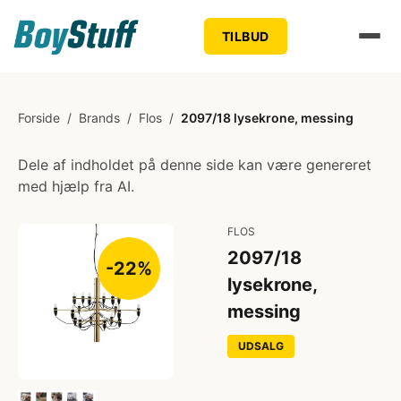
TILBUD
Forside
/
Brands
/
Flos
/
2097/18 lysekrone, messing
Dele af indholdet på denne side kan være genereret
med hjælp fra AI.
FLOS
2097/18
-22%
lysekrone,
messing
UDSALG