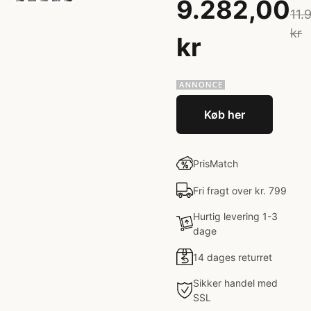
9.282,00
11.
kr
kr
Køb her
PrisMatch
Fri fragt over kr. 799
Hurtig levering 1-3
dage
14 dages returret
Sikker handel med
SSL