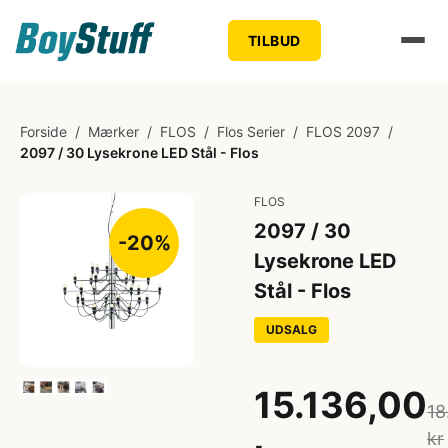
TILBUD
Forside
/
Mærker
/
FLOS
/
Flos Serier
/
FLOS 2097
/
2097 / 30 Lysekrone LED Stål - Flos
FLOS
2097 / 30
-20%
Lysekrone LED
Stål - Flos
UDSALG
15.136,00
18
kr