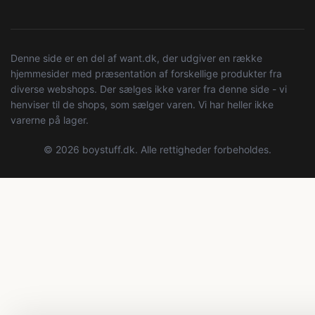
Denne side er en del af want.dk, der udgiver en række
hjemmesider med præsentation af forskellige produkter fra
diverse webshops. Der sælges ikke varer fra denne side - vi
henviser til de shops, som sælger varen. Vi har heller ikke
varerne på lager.
© 2026 boystuff.dk. Alle rettigheder forbeholdes.