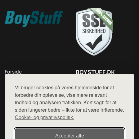
Forside
BOYSTUFF.DK
Produkter
Tlf. 78768672
Top Rabatter
Vi bruger cookies på vores hjemmeside for at
Mail:
hej@want.dk
Kontakt
forbedre din oplevelse, vise mere relevant
indhold og analysere trafikken. Kort sagt: for at
Cookie- og privatlivspolitik
siden fungerer bedre – ikke for at være irriterende.
Cookie- og privatlivspolitik.
Denne side er en del af want.dk, der udgiver en række
Accepter alle