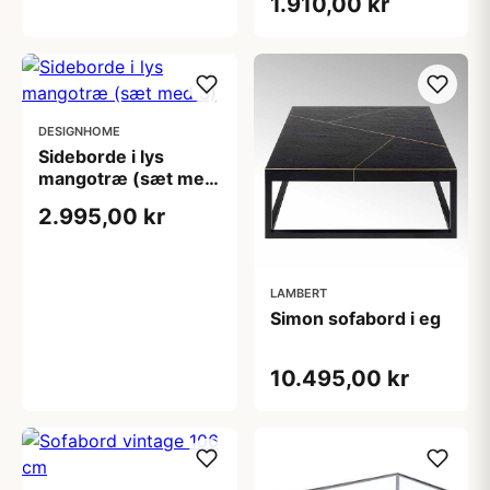
1.910,00 kr
cm)
DESIGNHOME
Sideborde i lys
mangotræ (sæt med
3)
2.995,00 kr
LAMBERT
Simon sofabord i eg
10.495,00 kr