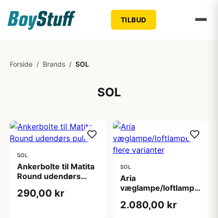
TILBUD
Forside
/
Brands
/
SOL
SOL
SOL
Ankerbolte til Matita
SOL
Round udendørs
Aria
pullert
væglampe/loftlampe
290,00 kr
- flere varianter
2.080,00 kr