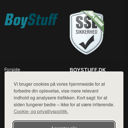
Forside
BOYSTUFF.DK
Produkter
Tlf. 78768672
Top Rabatter
Vi bruger cookies på vores hjemmeside for at
Mail:
hej@want.dk
Kontakt
forbedre din oplevelse, vise mere relevant
indhold og analysere trafikken. Kort sagt: for at
Cookie- og privatlivspolitik
siden fungerer bedre – ikke for at være irriterende.
Cookie- og privatlivspolitik.
Denne side er en del af want.dk, der udgiver en række