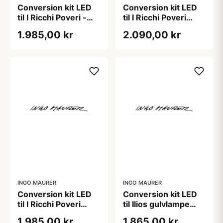
Conversion kit LED
Conversion kit LED
til I Ricchi Poveri -
til I Ricchi Poveri
Monument for a Bulb
Bzzzz og Five
1.985,00 kr
2.090,00 kr
inkl. lyskilde
Butterlies inkl.
lyskilde
INGO MAURER
INGO MAURER
Conversion kit LED
Conversion kit LED
til I Ricchi Poveri
til Ilios gulvlampe
Toto bordlampe inkl.
inkl. lyskilde
1.985,00 kr
1.865,00 kr