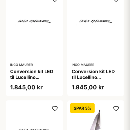
INGO MAURER
INGO MAURER
Conversion kit LED
Conversion kit LED
til Lucellino
til Lucellino
bordlampe inkl.
væglampe inkl.
1.845,00 kr
1.845,00 kr
lyskilde
lyskilde
SPAR 3%