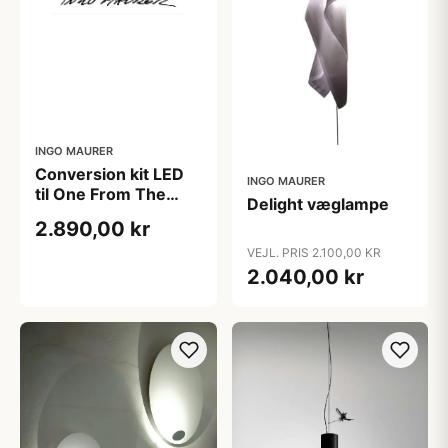
INGO MAURER
Conversion kit LED
INGO MAURER
til One From The
Delight væglampe
Heart bordlampe
2.890,00 kr
inkl. lyskilde
VEJL. PRIS 2.100,00 KR
2.040,00 kr