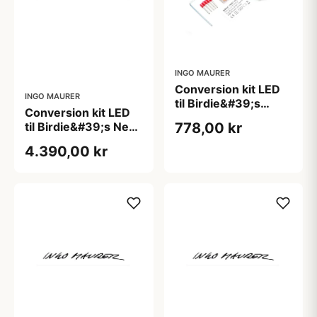
INGO MAURER
Conversion kit LED
INGO MAURER
til Birdie&#39;s
Conversion kit LED
Nest, Lucellino NT,
778,00 kr
til Birdie&#39;s Nest
Lucellino Doppio,
inkl. lyskilder
Birdie
4.390,00 kr