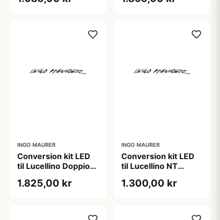
lyskilde
INGO MAURER
INGO MAURER
Conversion kit LED
Conversion kit LED
til Lucellino Doppio
til Lucellino NT
væg/loftlampe inkl.
væglampe inkl.
1.825,00 kr
1.300,00 kr
lyskilder
lyskilde