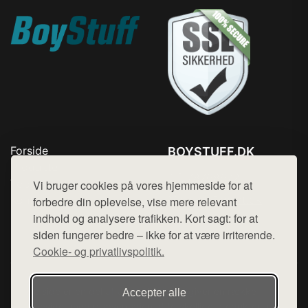
Forside
BOYSTUFF.DK
Produkter
Tlf. 78768672
Top Rabatter
Vi bruger cookies på vores hjemmeside for at
Mail:
hej@want.dk
Kontakt
forbedre din oplevelse, vise mere relevant
indhold og analysere trafikken. Kort sagt: for at
Cookie- og privatlivspolitik
siden fungerer bedre – ikke for at være irriterende.
Cookie- og privatlivspolitik.
Denne side er en del af want.dk, der udgiver en række
Accepter alle
hjemmesider med præsentation af forskellige produkter fra